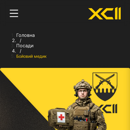
Головна
/
Посади
/
Бойовий медик