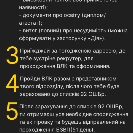
наявностi);
- документи про освіту (диплом/
атестат);
- витяг (повний) про несудимість (можна
сформувати у застосунку «Дія»).
3
Приїжджай за погодженою адресою, де
тебе зустріне рекрутер, для
проходження ВЛК та оформлення.
4
Пройди ВЛК разом з представником
твого підрозділу, після чого тебе буде
зараховано до списків 92 ОШБр.
5
Після зарахування до списків 92 ОШБр,
ти отримаєш усе необхідне спорядження
та екіпіровку та будешь відправлений на
проходження БЗВП(51 день).