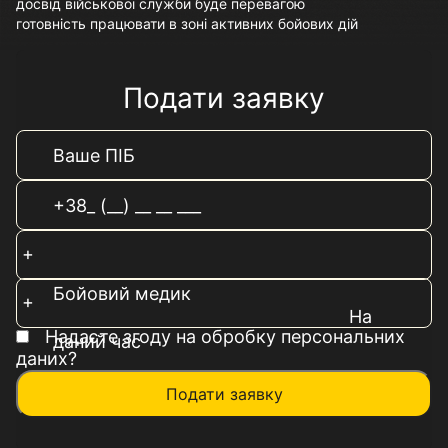
досвід військової служби буде перевагою
готовність працювати в зоні активних бойових дій
Подати заявку
Бойовий медик
На
Надаєте згоду на обробку персональних
даний час
даних?
Подати заявку