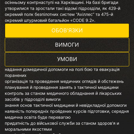
осінньому контрнаступі на Харківщині. На базі бригади
утворилися та зростали такі відомі підрозділи, як 429-й
окремий полк безпілотних систем “Ахіллес” та 475-й
окремий штурмовий батальйон «CODE 9.2».
ОБОВ'ЯЗКИ
ВИМОГИ
УМОВИ
надання домедичної допомоги на полі бою та евакуація
поранених
організація та проведення медичних оглядів й обстежень
планування й проведення занять з тактичної медицини
контроль за станом медичного обладнання й лікарських
засобів у підрозділі вимоги
знання основ тактичної медицини й невідкладної допомоги
наявність попередніх пройдених курсів підготовки, середня
медична освіта буде перевагою
придатність до військової служби за станом здоров'я и
моральними якостями