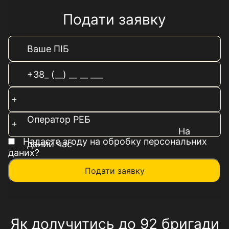
Подати заявку
Оператор РЕБ
На
Надаєте згоду на обробку персональних
даний час
даних?
Подати заявку
Як долучитись до 92 бригади