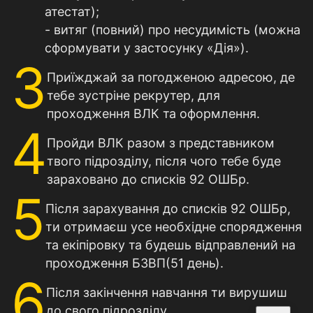
атестат);
- витяг (повний) про несудимість (можна
сформувати у застосунку «Дія»).
3
Приїжджай за погодженою адресою, де
тебе зустріне рекрутер, для
проходження ВЛК та оформлення.
4
Пройди ВЛК разом з представником
твого підрозділу, після чого тебе буде
зараховано до списків 92 ОШБр.
5
Після зарахування до списків 92 ОШБр,
ти отримаєш усе необхідне спорядження
та екіпіровку та будешь відправлений на
проходження БЗВП(51 день).
6
Після закінчення навчання ти вирушиш
до свого підрозділу.