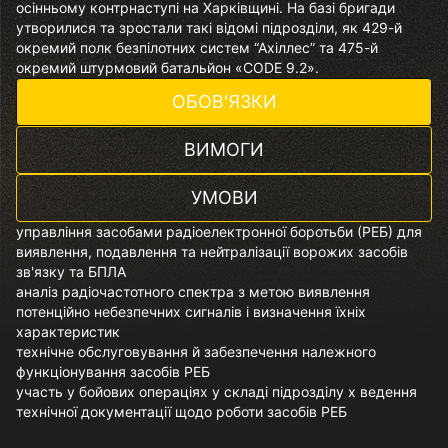
осінньому контрнаступі на Харківщині. На базі бригади
утворилися та зростали такі відомі підрозділи, як 429-й
окремий полк безпілотних систем “Ахіллес” та 475-й
окремий штурмовий батальйон «CODE 9.2».
ОБОВ'ЯЗКИ
ВИМОГИ
УМОВИ
управління засобами радіоелектронної боротьби (РЕБ) для
виявлення, подавлення та нейтралізації ворожих засобів
зв'язку та БПЛА
аналіз радіочастотного спектра з метою виявлення
потенційно небезпечних сигналів і визначення їхніх
характеристик
технічне обслуговування й забезпечення належного
функціонування засобів РЕБ
участь у бойових операціях у складі підрозділу х ведення
технічної документації щодо роботи засобів РЕБ