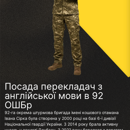
Посада перекладач з
англійської мови в 92
ОШБр
92-га окрема штурмова бригада імені кошового отамана
Івана Сірка була створена у 2000 році на базі 6-ї дивізії
Національної гвардії України. З 2014 року брала активну
участь у захисті Донбасу. З 2022 року боролася з ворогом