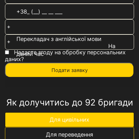
Перекладач з англійської мови
На
Надаєте згоду на обробку персональних
даний час
даних?
Подати заявку
Як долучитись до 92 бригади
Для цивільних
Для переведення