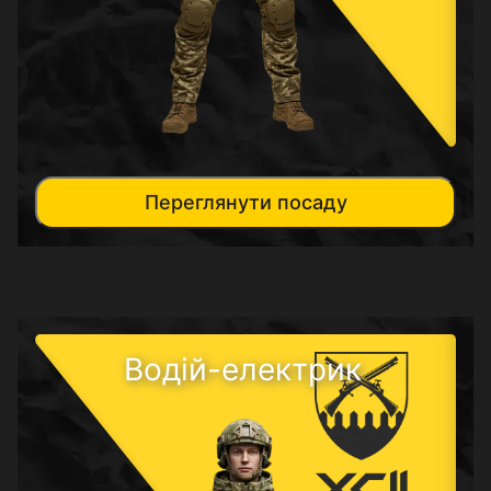
Переглянути посаду
Водій-електрик