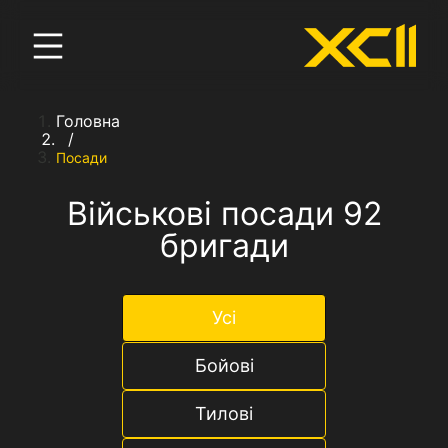
Головна
/
Посади
Військові посади 92
бригади
Усі
Бойові
Тилові