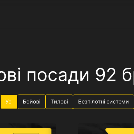
ові посади 92 
Усі
Бойові
Тилові
Безпілотні системи