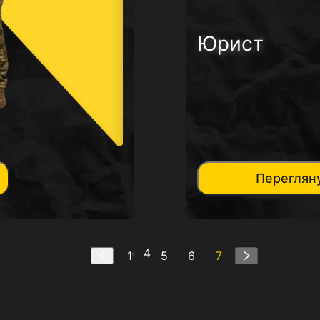
Юрист
Переглян
4
1
5
6
7