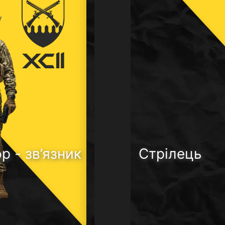
р - зв’язник
Стрілець