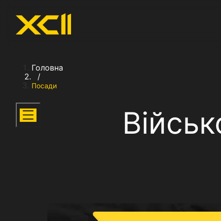
Головна
/
Посади
Військ